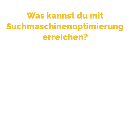
Was kannst du mit
Suchmaschinenoptimierung
erreichen?
SEO ist nicht anfassbar, sondern rein an Zahlen, wie Umsatz,
Besucher, Klicks und Conversion messbar.
Kostengünstiger
Gutes SEO hält auch dann noch eine Weile,
wenn du nicht weiter ausbaust.
Werbeanzeigen bringen dir keinen Umsatz
mehr, wenn sie abgeschaltet sind.