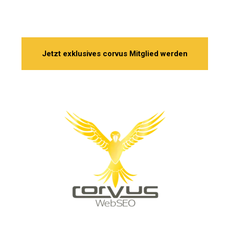
corvus!
Jetzt exklusives corvus Mitglied werden
Impressum
AGB
Datenschutz
Kontakt