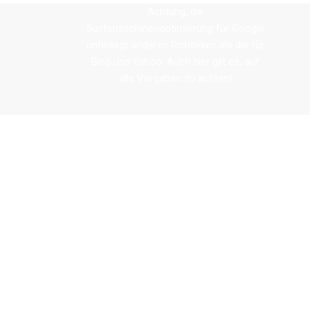
Achtung, die
Suchmaschinenoptimierung für Google
unterliegt anderen Richtlinien als die für
Bing und Yahoo. Auch hier gilt es, auf
alle Vorgaben zu achten!
Warum Suchmaschinenoptimierung?
Ohne Optimierung – werdet ihr nicht
gefunden
Stellt euch die Frage, welches Ziel ihr mit eurer Webseite oder
dem Shop verfolgen wollt. Nur wer ein klares Ziel besitzt, wird
erfolgreich sein. Wer Reichweite und Wachstum sucht, wird es
nicht auf Seite 10 finden. Werde sichtbar für deine Kunden!